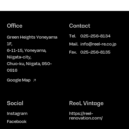
Office
Contact
Tel.
025-256-8134
Green Heights Yoneyama
1F,
Mail.
info@reel-re.co.jp
6-11-15, Yoneyama,
Fax.
025-256-8135
Niigata-city,
Chuo-ku, Niigata, 950-
0916
Google Map
Social
ReeL Vintage
Instagram
https://reel-
renovation.com/
Facebook