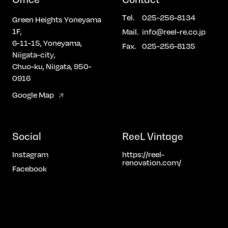
さ。ライフスタイルや家族構成に合
わせた間取り設計、素材や質感にこ
Tel.
025-256-8134
Green Heights Yoneyama
だわったデザイン設計により、「自
分たちらしい住まい」を実現できま
1F,
Mail.
info@reel-re.co.jp
す。 ■ 今、中古住宅が注目される
6-11-15, Yoneyama,
Fax.
025-256-8135
理由 近年の中東情勢の影響により、
Niigata-city,
建築資材の価格高騰や供給不安が続
Chuo-ku, Niigata, 950-
いています。そのため、新築住宅に
0916
こだわらず、中古戸建や中古マンシ
ョン＋リノベーションという選択を
Google Map
される方が増えています。 コストバ
ランスと理想の暮らしを両立でき
る、現実的で賢い住まい取得の方法
です。 ――まずは“見て・触れて・
Social
ReeL Vintage
感じる”ことから。住まいづくりの
第一歩として、ぜひお気軽にご来場
Instagram
https://reel-
ください。 【こんな方におすすめ】
renovation.com/
・新築か中古か迷っている方・自分
Facebook
たちに合った間取りで暮らしたい
方・コストを抑えつつデザインにも
こだわりたい方・物件探しからまと
めて相談したい方 ご予約・お問い合
わせはお気軽にどうぞ。皆さまのご
来場を心よりお待ちしております。