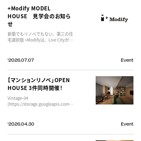
+Modify MODEL
HOUSE 見学会のお知ら
せ
新築でもリノベでもない、第三の住
宅選択肢 +Modifyは、Live Cityが企
画し、ReeLが設計、アサヒアレック
スグループが施工を担う、継承型リ
ファイン住宅ブランドです。 対象と
'2026.07.07
Event
なるのは、1975年から2005年頃に建
築された「名作規格住宅」。当時の
ビルダーやハウスメーカーが積み重
【マンションリノベ」OPEN
ねてきた設計思想や構造、素材の価
HOUSE 3件同時開催！
値を受け継ぎながら、断熱性能や住
宅設備、生活動線を現代のライフス
Vintage-04
タイルに合わせて最適化します。 住
[https://storage.googleapis.com/p_62e882a5ddd6e2dd4a7ea490/096b
まいを「壊して新しくする」のでは
a8b4-499e-979d-
なく、「活かして未来へつなぐ」。
342968594fab/LDK-1.png]
それが、+Modifyの考える新しい住
[https://storage.googleapis.com/p_62e882a5ddd6e2dd4a7ea490/83bb
まいづくりです。 今回のモデルハウ
'2026.04.30
Event
eaa7-4b4d-adf0-
スは、1994年にアサヒアレックスグ
7e5db2246511/%E5%AF%9D%E5%AE%A4.png]
ループが設計・施工した住宅をLive
[https://storage.googleapis.com/p_62e882a5ddd6e2dd4a7ea490/67b6