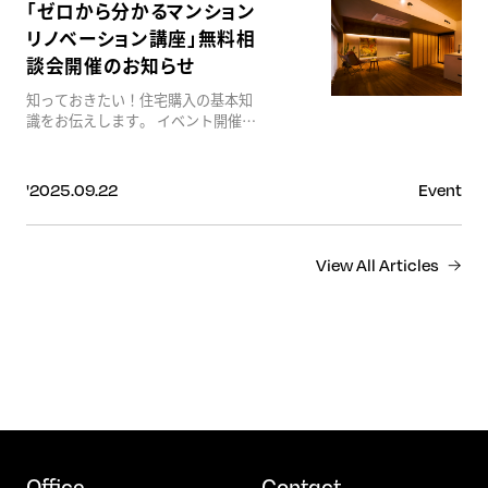
Cityが継承し、ReeLが3つのコンセ
「ゼロから分かるマンション
cbce-4090-a0b2-
プトを軸にリファインを行いまし
リノベーション講座」無料相
dd32e94e616c/%E6%B4%97%E9%9D%A2%E5%8F%B0.png]
た。 外観や空間に息づくアーリーア
住宅取得をご検討中の皆さまへ ――
談会開催のお知らせ
メリカンテイストは、当時の設計思
今、賢く住まいを手に入れるな
想への敬意を込めて継承。一方で、
ら“リノベーション”という選択も。
知っておきたい！住宅購入の基本知
住宅性能は断熱等性能等級G2相当ま
■ 3物件同時開催｜フルリノベーシ
識をお伝えします。 イベント開催期
で向上させ、住宅設備はすべて現代
ョン見学会 実際にフルリノベーショ
間：４月１４日（火曜）～３０日
仕様へ刷新。省エネルギー性能にも
ンを行った中古マンション事例を、
（木曜）
適合させています。 また、既存の間
【3件同時】にご覧いただけます。
[https://storage.googleapis.com/p_62e882a5ddd6e2dd4a7ea490/01e1
取りを大きく変えることなく、生活
'2025.09.22
Event
それぞれ異なるコンセプト・間取
6f10-4a16-be42-
動線を丁寧に再構築することで、住
り・デザインを体感できる貴重な機
941dca3939e3/%E3%83%9E%E3%83%B3%E3%82%B7%E3%83%A
まいが本来持つ魅力を損なわず、現
会です。 会場：日東サンシャイン青
代の暮らしにふさわしい快適性を実
山 Vintage-01、Vintage-05 ：
View All Articles
現しました。 時代を超えて受け継が
コープ野村川端14階 Vintage-04
れる設計の価値と、これからの暮ら
■ 物件探しから設計・施工までワン
しに求められる性能。その両方を備
ストップ 「物件選びに失敗したくな
えた住まいが、+Modifyです。
い」「リノベーションに向いた物件
[https://storage.googleapis.com/p_62e882a5ddd6e2dd4a7ea490/6ae2
が分からない」そんな不安もすべて
f390-4a5d-94cc-
解消。不動産と建築のプロが一体と
f9fab8eaea60/%E3%82%B3%E3%83%B3%E3%82%BB%E3%83%97%E
なり、物件探しから設計・施工まで
+MODIFY OPEN HOUSE 7月18日
一貫してサポートします。 ■ “あな
（SAT）10:00 GRAND OPEN
たに合わせる”住まいづくりリノベ
+Modifyについて詳しくはこちら
ーション 最大の魅力は、自由度の高
[https://modify-house.com/]
Office
Contact