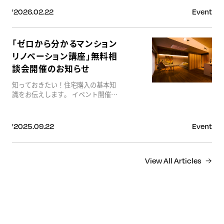
ョン見学会 実際にフルリノベーショ
[https://storage.googleapis.com/p_62e882a5ddd6e2dd4a7ea490/acd0
ンを行った中古マンション事例を、
'2026.02.22
Event
132f-46a5-89cd-
【3件同時】にご覧いただけます。
b26533057b2a/ChatGPTImage2026%E5%B9%B42%E6%9C%8822%E6%9
それぞれ異なるコンセプト・間取
“住宅街に、ひときわ映える家。” ル
り・デザインを体感できる貴重な機
「ゼロから分かるマンション
ーバーが印象的なファサード。 外か
会です。 会場：日東サンシャイン青
リノベーション講座」無料相
らの視線をやわらかく遮りながら、
山 Vintage-01、Vintage-05 ：
光と風を取り込む設計。 住宅街の中
談会開催のお知らせ
コープ野村川端14階 Vintage-04
でもひときわ存在感を放つ、 洗練さ
■ 物件探しから設計・施工までワン
れた外観デザインの住まいが完成し
知っておきたい！住宅購入の基本知
ストップ 「物件選びに失敗したくな
ました。 ■見どころポイント ・イ
識をお伝えします。 イベント開催期
い」「リノベーションに向いた物件
ンナーガレージ 雨の日も濡れずに室
間：４月１４日（火曜）～３０日
が分からない」そんな不安もすべて
内へ出入り可能。 大切な愛車を守
（木曜）
解消。不動産と建築のプロが一体と
り、動線もスマートに。 ・ルーバー
[https://storage.googleapis.com/p_62e882a5ddd6e2dd4a7ea490/01e1
なり、物件探しから設計・施工まで
'2025.09.22
Event
が生む、プライバシーと開放感 外観
6f10-4a16-be42-
一貫してサポートします。 ■ “あな
のアクセントでありながら、室内に
941dca3939e3/%E3%83%9E%E3%83%B3%E3%82%B7%E3%83%A
たに合わせる”住まいづくりリノベ
やわらかな光を届ける機能性デザイ
ーション 最大の魅力は、自由度の高
ン。 ・20帖超えの開放的なLDK ご
View All Articles
さ。ライフスタイルや家族構成に合
家族4人がゆったりと過ごせる広
わせた間取り設計、素材や質感にこ
さ。リビング・ダイニング・キッチ
だわったデザイン設計により、「自
ンが一体となった開放感あふれる空
分たちらしい住まい」を実現できま
間の中に、気密に計算された照明計
す。 ■ 今、中古住宅が注目される
画や造作収納も見どころです。 「家
理由 近年の中東情勢の影響により、
族が自然と集まるリビング」 「ダイ
建築資材の価格高騰や供給不安が続