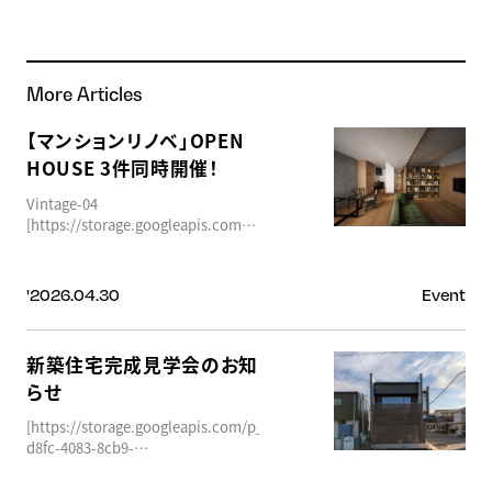
More Articles
【マンションリノベ」OPEN
HOUSE 3件同時開催！
Vintage-04
[https://storage.googleapis.com/p_62e882a5ddd6e2dd4a7ea490/096b
a8b4-499e-979d-
342968594fab/LDK-1.png]
[https://storage.googleapis.com/p_62e882a5ddd6e2dd4a7ea490/83bb
'2026.04.30
Event
eaa7-4b4d-adf0-
7e5db2246511/%E5%AF%9D%E5%AE%A4.png]
[https://storage.googleapis.com/p_62e882a5ddd6e2dd4a7ea490/67b6
新築住宅完成見学会のお知
cbce-4090-a0b2-
らせ
dd32e94e616c/%E6%B4%97%E9%9D%A2%E5%8F%B0.png]
住宅取得をご検討中の皆さまへ ――
[https://storage.googleapis.com/p_62e882a5ddd6e2dd4a7ea490/d2ac
今、賢く住まいを手に入れるな
d8fc-4083-8cb9-
ら“リノベーション”という選択も。
a0eb350cfe81/%E5%A4%96%E8%A6%B3-
■ 3物件同時開催｜フルリノベーシ
1.jpg]