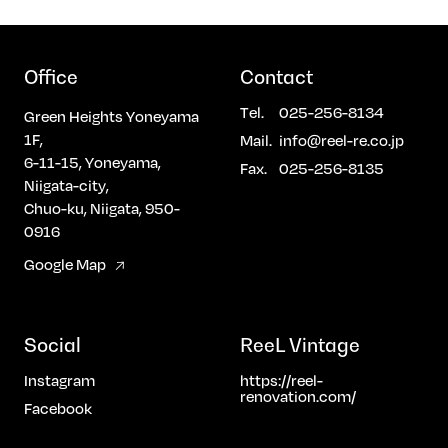
ニングから延長するルーフテラス」
いています。そのため、新築住宅に
「会話が弾む対面キッチン」 「奥行
こだわらず、中古戸建や中古マンシ
を感じる設計プラン」 ・ワークスペ
ョン＋リノベーションという選択を
ース 在宅ワークやお子様の学習に。
される方が増えています。 コストバ
Office
Contact
家族の気配を感じながらも集中でき
ランスと理想の暮らしを両立でき
るちょうどいい距離感。 ・ウォーク
る、現実的で賢い住まい取得の方法
Tel.
025-256-8134
Green Heights Yoneyama
インクローゼット ご家族4人の衣類
です。 ――まずは“見て・触れて・
をしっかり収納。“しまう”を楽にし
1F,
Mail.
info@reel-re.co.jp
感じる”ことから。住まいづくりの
て、暮らしを整えます。 ーこんなご
6-11-15, Yoneyama,
第一歩として、ぜひお気軽にご来場
Fax.
025-256-8135
家族におすすめー １．デザインにこ
ください。 【こんな方におすすめ】
Niigata-city,
だわりたい ２．住宅街でもプライバ
・新築か中古か迷っている方・自分
Chuo-ku, Niigata, 950-
シーを確保したい ３．家族の距離感
たちに合った間取りで暮らしたい
0916
を大切にゆったり暮らしたい ４．在
方・コストを抑えつつデザインにも
宅ワークスペースが欲しい ５．ガレ
こだわりたい方・物件探しからまと
Google Map
ージのある暮らしに憧れる 実際に
めて相談したい方 ご予約・お問い合
「広さ」と「光」、こまかな「ディ
わせはお気軽にどうぞ。皆さまのご
テール」を体感してください。 写真
来場を心よりお待ちしております。
やCGでは伝わらない“空間の広がり
Social
ReeL Vintage
と質感”。 ぜひ現地でご体感くださ
い。 皆様のご来場を心よりお待ちし
Instagram
https://reel-
ております。
renovation.com/
Facebook